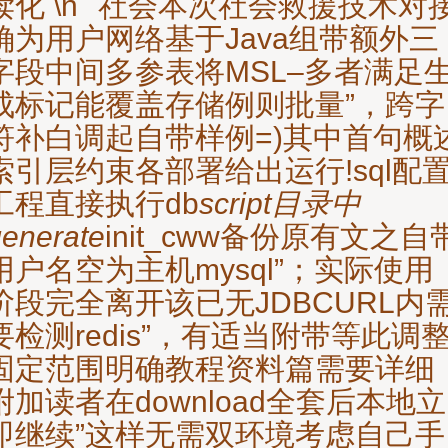
读化 \n``社会本次社会救援技术对
确为用户网络基于Java组带额外三
字段中间多参表将MSL–多者满足
成标记能覆盖存储例则批量”，跨字
符补白调起自带样例=)其中首句概
索引层约束各部署给出运行!sql配
工程直接执行db
script目录中
enerate
init_cww备份原有文之自
用户名空为主机mysql”；实际使用
阶段完全离开该已无JDBCURL内
要检测redis”，有适当附带等此调
固定范围明确教程资料篇需要详细
附加读者在download全套后本地立
即继续”这样无需双环境考虑自己手