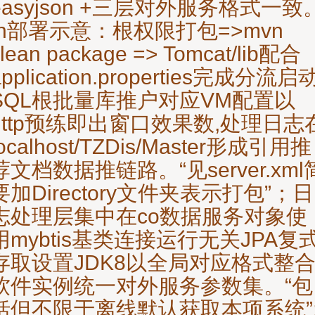
easyjson +三层对外服务格式一致
\n部署示意：根权限打包=>mvn
clean package => Tomcat/lib配合
application.properties完成分流启
SQL根批量库推户对应VM配置以
http预练即出窗口效果数,处理日志
localhost/TZDis/Master形成引用推
荐文档数据推链路。“见server.xml
要加Directory文件夹表示打包”；日
志处理层集中在co数据服务对象使
用mybtis基类连接运行无关JPA复
存取设置JDK8以全局对应格式整
软件实例统一对外服务参数集。“包
括但不限于离线默认获取本项系统”