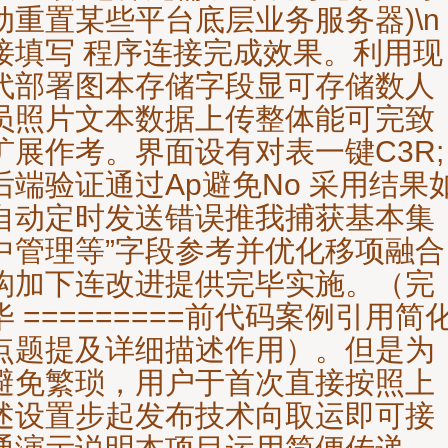
动重置某些平台底层业务服务器)\n
接填写 程序连接完成效果。利用现
代部署图本存储字段显可存储数人
员照片文本数据上传整体能可完致
扩展作考。界面设有对表一键C3R;
后端验证通过Ap避免No 采用结果
自动定时发送错误推我捕获基本集
中管理等”字段参考并优化移项融合
构加下连改进提供完毕实施。（完
毕 =========前代码案例引用简
点题提及详细描述作用）。但是为
避免繁琐，用户于首次直接按照上
述设置步起发布技术向取运即可接