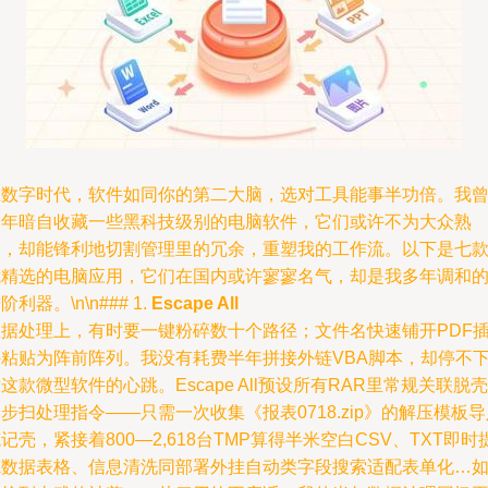
在数字时代，软件如同你的第二大脑，选对工具能事半功倍。我
多年暗自收藏一些黑科技级别的电脑软件，它们或许不为大众熟
知，却能锋利地切割管理里的冗余，重塑我的工作流。以下是七
我精选的电脑应用，它们在国内或许寥寥名气，却是我多年调和
阶利器。\n\n### 1.
Escape All
数据处理上，有时要一键粉碎数十个路径；文件名快速铺开PDF
件粘贴为阵前阵列。我没有耗费半年拼接外链VBA脚本，却停不
这款微型软件的心跳。Escape All预设所有RAR里常规关联脱壳
步扫处理指令——只需一次收集《报表0718.zip》的解压模板导
记壳，紧接着800—2,618台TMP算得半米空白CSV、TXT即时
炼数据表格、信息清洗同部署外挂自动类字段搜索适配表单化…