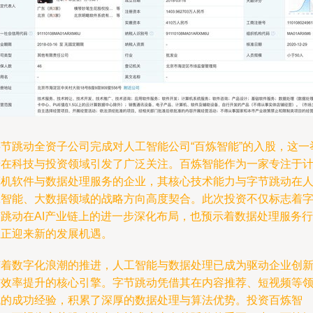
字节跳动全资子公司完成对人工智能公司“百炼智能”的入股，这一
措在科技与投资领域引发了广泛关注。百炼智能作为一家专注于
算机软件与数据处理服务的企业，其核心技术能力与字节跳动在
工智能、大数据领域的战略方向高度契合。此次投资不仅标志着
节跳动在AI产业链上的进一步深化布局，也预示着数据处理服务行
业正迎来新的发展机遇。
随着数字化浪潮的推进，人工智能与数据处理已成为驱动企业创
与效率提升的核心引擎。字节跳动凭借其在内容推荐、短视频等
域的成功经验，积累了深厚的数据处理与算法优势。投资百炼智