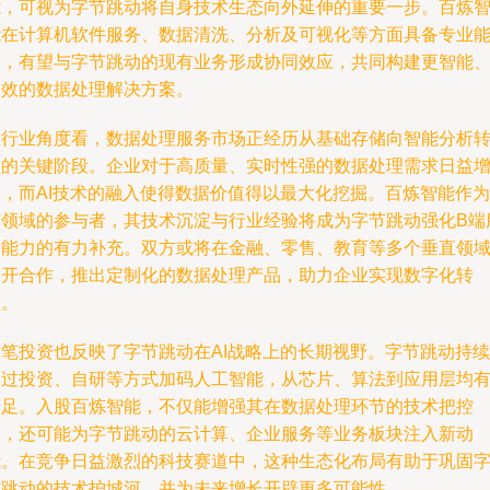
能，可视为字节跳动将自身技术生态向外延伸的重要一步。百炼
能在计算机软件服务、数据清洗、分析及可视化等方面具备专业
力，有望与字节跳动的现有业务形成协同效应，共同构建更智能
高效的数据处理解决方案。
从行业角度看，数据处理服务市场正经历从基础存储向智能分析
型的关键阶段。企业对于高质量、实时性强的数据处理需求日益
长，而AI技术的融入使得数据价值得以最大化挖掘。百炼智能作为
该领域的参与者，其技术沉淀与行业经验将成为字节跳动强化B端
务能力的有力补充。双方或将在金融、零售、教育等多个垂直领
展开合作，推出定制化的数据处理产品，助力企业实现数字化转
型。
这笔投资也反映了字节跳动在AI战略上的长期视野。字节跳动持续
通过投资、自研等方式加码人工智能，从芯片、算法到应用层均
涉足。入股百炼智能，不仅能增强其在数据处理环节的技术把控
力，还可能为字节跳动的云计算、企业服务等业务板块注入新动
能。在竞争日益激烈的科技赛道中，这种生态化布局有助于巩固
节跳动的技术护城河，并为未来增长开辟更多可能性。